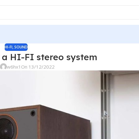
HI-FI
,
SOUND
 a HI-FI stereo system
y
w6hx1
On 13/12/2022