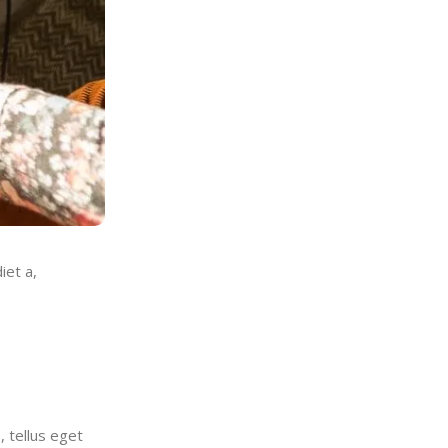
iet a,
, tellus eget