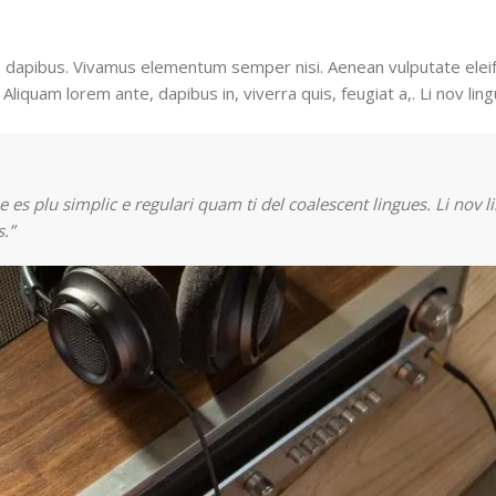
as dapibus. Vivamus elementum semper nisi. Aenean vulputate eleif
 Aliquam lorem ante, dapibus in, viverra quis, feugiat a,. Li nov lin
 es plu simplic e regulari quam ti del coalescent lingues. Li nov l
.”