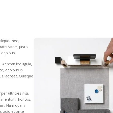
aliquet nec,
atis vitae, justo.
s dapibus.
 Aenean leo ligula,
te, dapibus in,
rius laoreet. Quisque
er ultricies nisi.
dimentum rhoncus,
psum. Nam quam
ec odio et ante