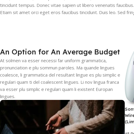
tincidunt tempus. Donec vitae sapien ut libero venenatis faucibus.
Etiam sit amet orci eget eros faucibus tincidunt. Duis leo. Sed fring
An Option for An Average Budget
At solmen va esser necessi far uniform grammatica,
pronunciation e plu sommun paroles. Ma quande lingues
coalesce, li grammatica del resultant lingue es plu simplic e
regulari quam ti del coalescent lingues. Li nov lingua franca
va esser plu simplic e regulari quam li existent Europan
lingues.
Son
Wire
(Li
All 