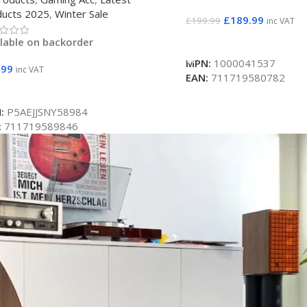
ducts 2025
,
Winter Sale
£
189.99
£
199.99
inc VAT
lable on backorder
Add To Basket
MPN:
1000041537
.99
inc VAT
EAN:
711719580782
d To Basket
:
P5AEJJSNY58984
:
711719589846