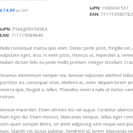
MPN:
1000041537
£
74.99
inc VAT
EAN:
711719580782
Add To Basket
MPN:
P5AEJJSNY58984
EAN:
711719589846
Nulla consequat massa quis enim. Donec pede justo, fringilla vel, 
vulputate eget, arcu. In enim justo, rhoncus ut, imperdiet a, venen
Nullam dictum felis eu pede mollis pretium. Integer tincidunt. Cra
Vivamus elementum semper nisi. Aenean vulputate eleifend tellus.
porttitor eu, consequat vitae, eleifend ac, enim. Aliquam lorem an
viverra quis, feugiat a, tellus. Phasellus viverra nulla ut metus va
rutrum.
Aenean imperdiet. Etiam ultricies nisi vel augue. Curabitur ullamcorp
Nam eget dui. Etiam rhoncus. Maecenas tempus, tellus eget con
sem quam semper libero, sit amet adipiscing sem neque sed i
nunc, blandit vel, luctus pulvinar, hendrerit id, lorem. Maecenas n