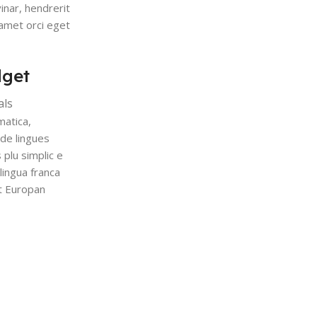
nar, hendrerit
 amet orci eget
dget
als
matica,
de lingues
 plu simplic e
 lingua franca
nt Europan