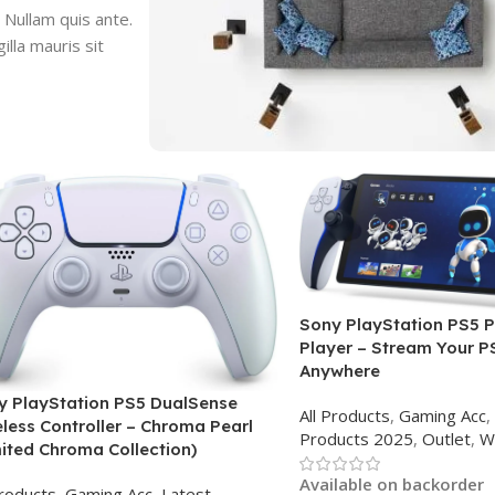
 Nullam quis ante.
illa mauris sit
Sony PlayStation PS5 
Player – Stream Your P
Anywhere
y PlayStation PS5 DualSense
All Products
,
Gaming Acc
,
less Controller – Chroma Pearl
Products 2025
,
Outlet
,
W
mited Chroma Collection)
Available on backorder
Products
,
Gaming Acc
,
Latest