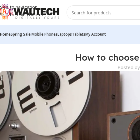
Skip to navigation
Skip to main content
Home
Spring Sale!
Mobile Phones
Laptops
Tablets
My Account
How to choose
Posted b