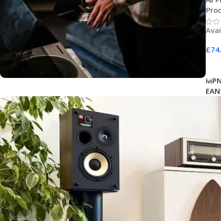
Pro
Avai
£
74
Ad
MPN
EAN