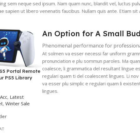
g sem neque sed ipsum. Nam quam nunc, blandit vel, luctus pulvi
e sapien ut libero venenatis faucibus. Nullam quis ante. Etiam sit
An Option for A Small Bu
Phenomenal performance for profession
At solmen va esser necessi far uniform gram
pronunciation e plu sommun paroles. Ma quan
coalesce, li grammatica del resultant lingue es
S5 Portal Remote
regulari quam ti del coalescent lingues. Li nov
ur PS5 Library
va esser plu simplic e regulari quam li existe
lingues.
Acc
,
Latest
et
,
Winter Sale
der
VAT