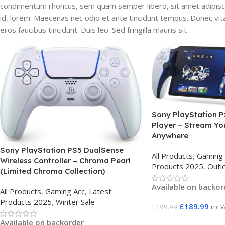
condimentum rhoncus, sem quam semper libero, sit amet adipiscin
id, lorem. Maecenas nec odio et ante tincidunt tempus. Donec vita
eros faucibus tincidunt. Duis leo. Sed fringilla mauris sit
Sony PlayStation P
Player – Stream Yo
Anywhere
Sony PlayStation PS5 DualSense
All Products
,
Gaming 
Wireless Controller – Chroma Pearl
Products 2025
,
Outl
(Limited Chroma Collection)
Available on backor
All Products
,
Gaming Acc
,
Latest
Products 2025
,
Winter Sale
£
189.99
£
199.99
inc 
Available on backorder
Add To Basket